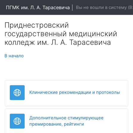
Перейти к основному содержанию
ПГМК им. Л. А. Тарасевича
Вы не вошли в систему (
В
Приднестровский
государственный медицинский
колледж им. Л. А. Тарасевича
В начало
Гипер
Клинические рекомендации и протоколы
Дополнительное стимулирующее
Гиперссылка
премирование, рейтинги