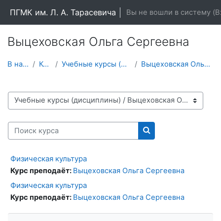
Перейти к основному содержанию
ПГМК им. Л. А. Тарасевича
Вы не вошли в систему (
В
Выцеховская Ольга Сергеевна
В начало
Курсы
Учебные курсы (дисциплины)
Выцеховская Ольга Сергеевна
Категории курсов
Поиск курса
Поиск курса
Физическая культура
Курс преподаёт:
Выцеховская Ольга Сергеевна
Физическая культура
Курс преподаёт:
Выцеховская Ольга Сергеевна
Пропустить Навигация