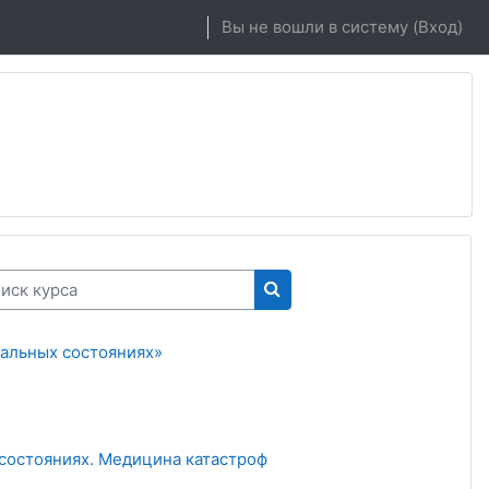
Вы не вошли в систему (
Вход
)
к курса
Поиск курса
альных состояниях»
состояниях. Медицина катастроф