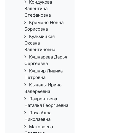
Кондукова
Валентина
Стефановна
Кремено Нонна
Борисовна
Кузьмицкая
Оксана
Валентиновна
Кушнарева Дарья
Сергеевна
Кушнир Ливика
Петровна
Кыналы Ирина
Валерьевна
Лаврентьева
Наталья Георгиевна
Лоза Алла
Николаевна
Маковеева