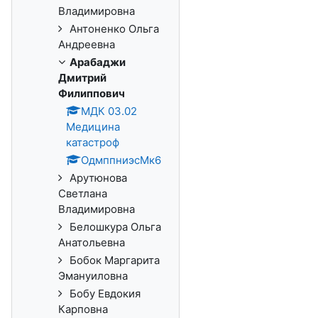
Владимировна
Антоненко Ольга
Андреевна
Арабаджи
Дмитрий
Филиппович
МДК 03.02
Медицина
катастроф
ОдмппниэсМк6
Арутюнова
Светлана
Владимировна
Белошкура Ольга
Анатольевна
Бобок Маргарита
Эмануиловна
Бобу Евдокия
Карповна