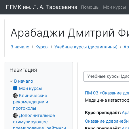
Перейти к основному содержанию
ПГМК им. Л. А. Тарасевича
Помощь
Мои курсы
Арабаджи Дмитрий Ф
В начало
Курсы
Учебные курсы (дисциплины)
Ар
Пропустить Навигация
Навигация
Категории курсов
В начало
Мои курсы
ПМ 03 «Оказание до
Клинические
Медицина катастроф
рекомендации и
протоколы
Курс преподаёт:
Ар
Дополнительное
Оказание доврачебн
стимулирующее
премирование, рейтинги
Курс преподаёт:
Ар