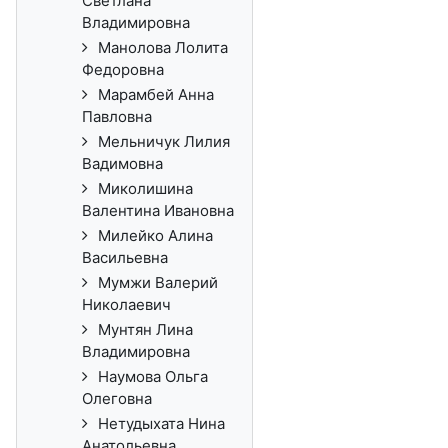
Светлана
Владимировна
Манолова Лолита
Федоровна
Марамбей Анна
Павловна
Мельничук Лилия
Вадимовна
Миколишина
Валентина Ивановна
Милейко Алина
Васильевна
Мумжи Валерий
Николаевич
Мунтян Лина
Владимировна
Наумова Ольга
Олеговна
Нетудыхата Нина
Анатольевна