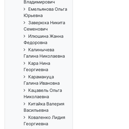
Владимирович
Емельянова Ольга
Юрьевна
Заверюха Никита
Семенович
Илюшина Жанна
Федоровна
Калинычева
Галина Николаевна
Кара Нина
Георгиевна
Карамануца
Галина Ивановна
Кацавель Ольга
Николаевна
Китайка Валерия
Васильевна
Коваленко Лидия
Георгиевна