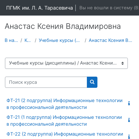
Перейти к основному содержанию
ПГМК им. Л. А. Тарасевича
Вы не вошли в систему (
В
Анастас Ксения Владимировна
В начало
Курсы
Учебные курсы (дисциплины)
Анастас Ксения Владимировна
Категории курсов
Поиск курса
Поиск курса
ФТ-21 (2 подгруппа) Информационные технологии
в профессиональной деятельности
ФТ-21 (1 подгруппа) Информационные технологии
в профессиональной деятельности
ФТ-22 (2 подгруппа) Информационные технологии