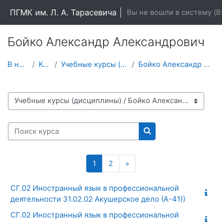
Перейти к основному содержанию
ПГМК им. Л. А. Тарасевича
Вы не вошли в систему (
В
Бойко Александр Александрович
В начало
Курсы
Учебные курсы (дисциплины)
Бойко Александр Александрович
Категории курсов
Поиск курса
Поиск курса
Страница 1
Страница 2
Следующая страница
1
2
»
СГ.02 Иностранный язык в профессиональной
деятельности 31.02.02 Акушерское дело (А-41))
СГ.02 Иностранный язык в профессиональной