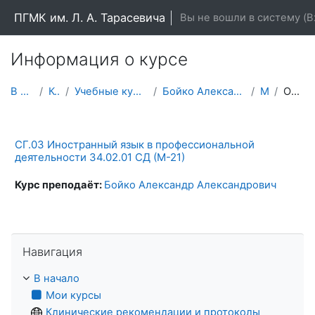
Перейти к основному содержанию
ПГМК им. Л. А. Тарасевича
Вы не вошли в систему (
В
Информация о курсе
В начало
Курсы
Учебные курсы (дисциплины)
Бойко Александр Александрович
М-21
Описание
СГ.03 Иностранный язык в профессиональной
деятельности 34.02.01 СД (М-21)
Курс преподаёт:
Бойко Александр Александрович
Пропустить Навигация
Навигация
В начало
Мои курсы
Клинические рекомендации и протоколы