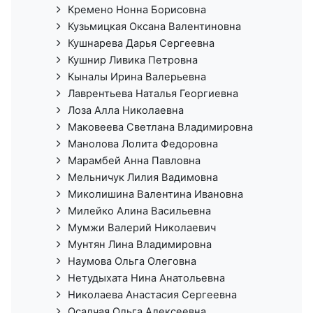
Кремено Нонна Борисовна
Кузьмицкая Оксана Валентиновна
Кушнарева Дарья Сергеевна
Кушнир Ливика Петровна
Кыналы Ирина Валерьевна
Лаврентьева Наталья Георгиевна
Лоза Алла Николаевна
Маковеева Светлана Владимировна
Манолова Лолита Федоровна
Марамбей Анна Павловна
Мельничук Лилия Вадимовна
Миколишина Валентина Ивановна
Милейко Алина Васильевна
Мумжи Валерий Николаевич
Мунтян Лина Владимировна
Наумова Ольга Олеговна
Нетудыхата Нина Анатольевна
Николаева Анастасия Сергеевна
Осадчая Ольга Алексеевна