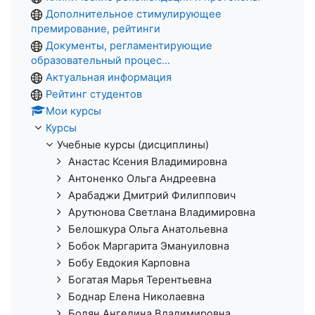
Дополнительное стимулирующее
премирование, рейтинги
Документы, регламентирующие
образовательный процес...
Актуальная информация
Рейтинг студентов
Мои курсы
Курсы
Учебные курсы (дисциплины)
Анастас Ксения Владимировна
Антоненко Ольга Андреевна
Арабаджи Дмитрий Филиппович
Арутюнова Светлана Владимировна
Белошкура Ольга Анатольевна
Бобок Маргарита Эмануиловна
Бобу Евдокия Карповна
Богатая Марья Терентьевна
Боднар Елена Николаевна
Бодян Ангелина Владимировна