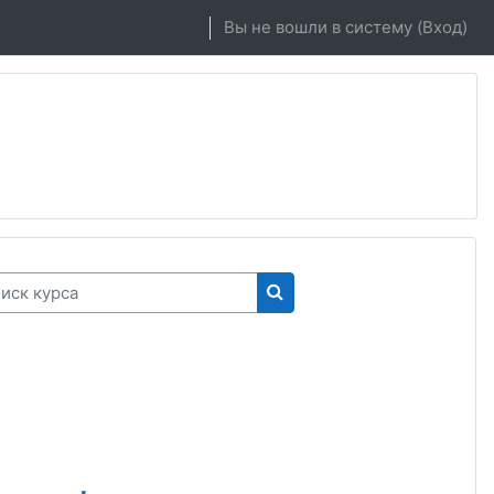
Вы не вошли в систему (
Вход
)
к курса
Поиск курса