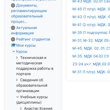
М-43 МДК. 02.01 Сес
Документы,
М-45 (1 п/гр). МДК.
регламентирующие
образовательный
М-43 (1 п/гр). МДК.
процес...
М-41 (2 п/гр). МДК.
Актуальная
М-35 (1 подгруппа). 
информация
Рейтинг студентов
М-31, М-32. МДК 05
Мои курсы
М-45. МДК. 02. 01. 
Курсы
М-35. МДК 04.02 СУ 
Техническая и
методическая
23-24 уч.г. МДК.02.
поддержка работы в
М-31 (1 п/гр). МДК. 
портале
Сведения об
образовательной
организации
Учебные курсы
(дисциплины)
Анастас Ксения