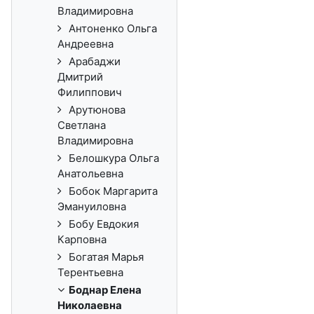
Владимировна
Антоненко Ольга
Андреевна
Арабаджи
Дмитрий
Филиппович
Арутюнова
Светлана
Владимировна
Белошкура Ольга
Анатольевна
Бобок Маргарита
Эмануиловна
Бобу Евдокия
Карповна
Богатая Марья
Терентьевна
Боднар Елена
Николаевна