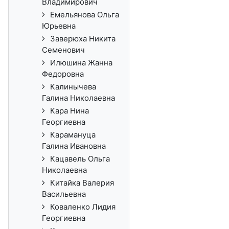
Владимирович
Емельянова Ольга
Юрьевна
Заверюха Никита
Семенович
Илюшина Жанна
Федоровна
Калинычева
Галина Николаевна
Кара Нина
Георгиевна
Карамануца
Галина Ивановна
Кацавель Ольга
Николаевна
Китайка Валерия
Васильевна
Коваленко Лидия
Георгиевна