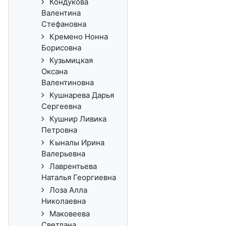
Кондукова
Валентина
Стефановна
Кремено Нонна
Борисовна
Кузьмицкая
Оксана
Валентиновна
Кушнарева Дарья
Сергеевна
Кушнир Ливика
Петровна
Кыналы Ирина
Валерьевна
Лаврентьева
Наталья Георгиевна
Лоза Алла
Николаевна
Маковеева
Светлана