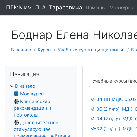
Перейти к основному содержанию
ПГМК им. Л. А. Тарасевича
Помощь
Мои курсы
Боднар Елена Никола
В начало
Курсы
Учебные курсы (дисциплины)
Бо
Пропустить Навигация
Навигация
Категории курсов
В начало
Мои курсы
М-34 ПП МДК. 05.02
Клинические
рекомендации и
М-35 (2 п/гр). МДК.
протоколы
М-34 (2 п/гр). МДК.
Дополнительное
М-32 (1 п/гр.). МДК.
стимулирующее
премирование, рейтинги