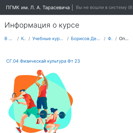
Перейти к основному содержанию
ПГМК им. Л. А. Тарасевича
Вы не вошли в систему (
В
Информация о курсе
В начало
Курсы
Учебные курсы (дисциплины)
Борисов Денис Михайлович
Фт 23
Описание
СГ.04 Физическай культура Фт 23