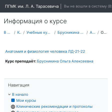
Перейти к основному содержанию
ПГМК им. Л. А. Тарасевича
Вы не вошли в систему (
В
Информация о курсе
В начало
Курсы
Учебные курсы (дисциплины)
Брусникина Ольга Алексеевна
АиФ_ЛД
Описание
Анатомия и физиология человека ЛД-21-22
Курс преподаёт:
Брусникина Ольга Алексеевна
Пропустить Навигация
Навигация
В начало
Мои курсы
Клинические рекомендации и протоколы