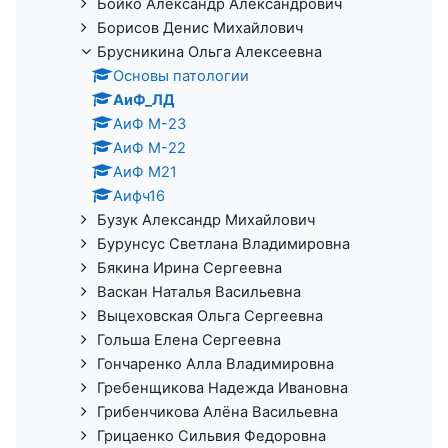
Бойко Александр Александрович
Борисов Денис Михайлович
Брусникина Ольга Алексеевна
Основы патологии
АиФ_ЛД
АиФ М-23
АиФ М-22
АиФ М21
Аифч16
Бузук Александр Михайлович
Бурунсус Светлана Владимировна
Бякина Ирина Сергеевна
Васкан Наталья Васильевна
Выцеховская Ольга Сергеевна
Гольша Елена Сергеевна
Гончаренко Алла Владимировна
Гребенщикова Надежда Ивановна
Грибенчикова Алёна Васильевна
Грицаенко Сильвия Федоровна