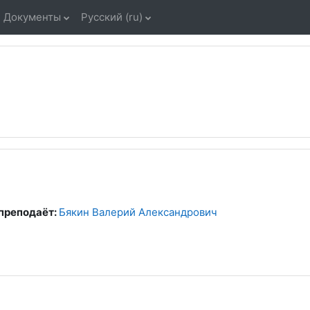
Документы
Русский ‎(ru)‎
преподаёт:
Бякин Валерий Александрович