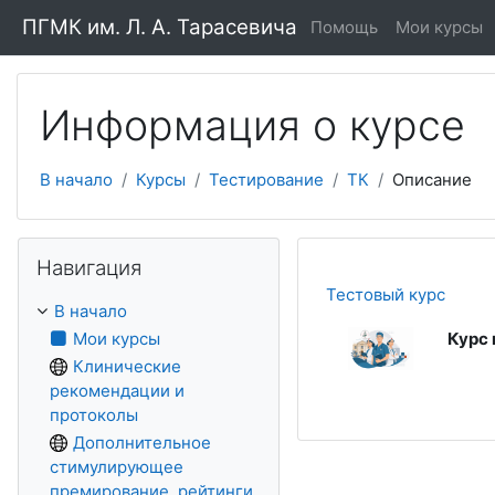
Перейти к основному содержанию
ПГМК им. Л. А. Тарасевича
Помощь
Мои курсы
Информация о курсе
В начало
Курсы
Тестирование
ТК
Описание
Пропустить Навигация
Навигация
Тестовый курс
В начало
Мои курсы
Курс 
Клинические
рекомендации и
протоколы
Дополнительное
стимулирующее
премирование, рейтинги