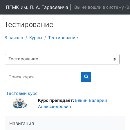
Перейти к основному содержанию
ПГМК им. Л. А. Тарасевича
Вы не вошли в систему (
В
Тестирование
В начало
Курсы
Тестирование
Категории курсов
Поиск курса
Поиск курса
Тестовый курс
Курс преподаёт:
Бякин Валерий
Александрович
Пропустить Навигация
Навигация